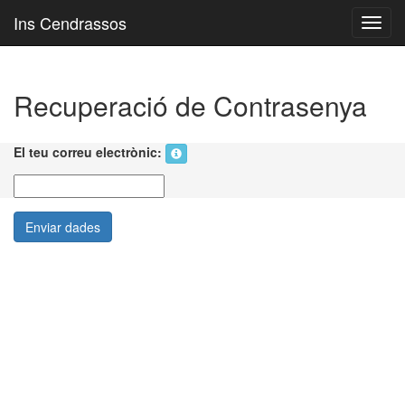
<
Ins Cendrassos
Toggl
navig
Recuperació de Contrasenya
El teu correu electrònic:
Enviar dades